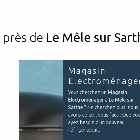
e près de
Le Mêle sur Sart
Magasin
Electroménager
Vous cherchez un
Magasin
Electroménager
à
Le Mêle sur
Sarthe
? Ne cherchez plus, nous
avons ce qu’il vous faut ! Que vous
ayez besoin d’un nouveau
réfrigérateur...