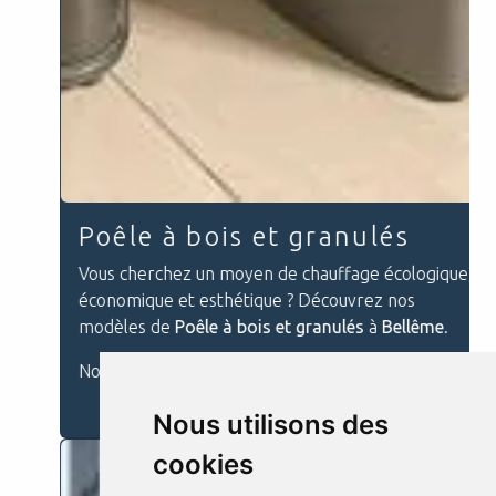
Poêle à bois et granulés
Vous cherchez un moyen de chauffage écologique,
économique et esthétique ? Découvrez nos
modèles de
Poêle à bois et granulés
à
Bellême
.
Nous vous pr...
En savoir plus
Nous utilisons des
cookies