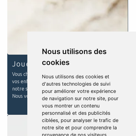
Nous utilisons des
cookies
Jouet en bois
Vous cherchez un cadeau original et ludique pour
Nous utilisons des cookies et
vos enfants ou vos petits-enfants ? Découvrez
d'autres technologies de suivi
notre sélection de
Jouet en bois
à
Courtomer
.
pour améliorer votre expérience
Nous vous proposons...
de navigation sur notre site, pour
En savoir plus
vous montrer un contenu
personnalisé et des publicités
ciblées, pour analyser le trafic de
notre site et pour comprendre la
provenance de nos visiteurs.